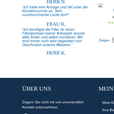
HERR N.
“Ich hatte eine Anfrage und rief unter der
Kontaktnummer an. Sehr
zuvorkommende Leute dort!"
Pre
FRAU K.
“Ich benötigte die Filter für einen
Filterwechsel meiner Artesia24, konnte
alles finden und selbst montieren. Wir
sind immer noch sehr begeistert vom
Zeigen
Geschmack unseres Wassers."
HERR K.
ÜBER UNS
MEIN
Zögern Sie nicht mit uns unverbindlich
Mein K
Kontakt aufzunehmen.
Ihre Be