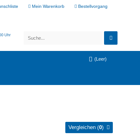
nschliste
Mein Warenkorb
Bestellvorgang
:00 Uhr
(Leer)
VORSCHAU
IN DEN WARENKORB
Vergleichen (
0
)
ZUR WUNSCHLISTE