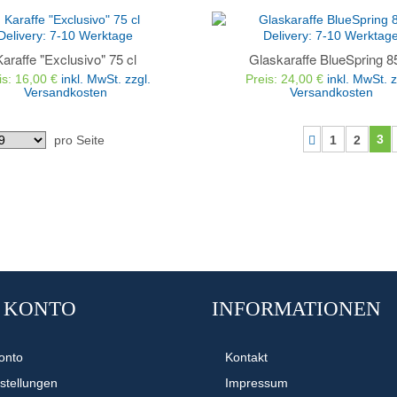
VERGLEICHEN
Delivery:
7-10 Werktage
Delivery:
7-10 Werktag
Karaffe "Exclusivo" 75 cl
Glaskaraffe BlueSpring 85
is: 16,00 €
inkl. MwSt.
zzgl.
Preis: 24,00 €
inkl. MwSt.
z
Versandkosten
Versandkosten
3
pro Seite
1
2
 KONTO
INFORMATIONEN
onto
Kontakt
stellungen
Impressum