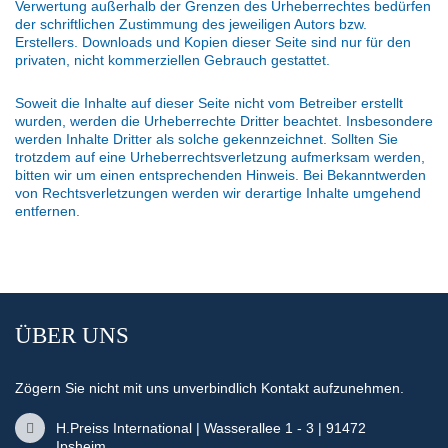
Verwertung außerhalb der Grenzen des Urheberrechtes bedürfen
der schriftlichen Zustimmung des jeweiligen Autors bzw.
Erstellers. Downloads und Kopien dieser Seite sind nur für den
privaten, nicht kommerziellen Gebrauch gestattet.
Soweit die Inhalte auf dieser Seite nicht vom Betreiber erstellt
wurden, werden die Urheberrechte Dritter beachtet. Insbesondere
werden Inhalte Dritter als solche gekennzeichnet. Sollten Sie
trotzdem auf eine Urheberrechtsverletzung aufmerksam werden,
bitten wir um einen entsprechenden Hinweis. Bei Bekanntwerden
von Rechtsverletzungen werden wir derartige Inhalte umgehend
entfernen.
ÜBER UNS
Zögern Sie nicht mit uns unverbindlich Kontakt aufzunehmen.
H.Preiss International | Wasserallee 1 - 3 | 91472
Ipsheim