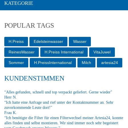
KATEGORIE
POPULAR TAGS
H.Preiss
Edelsteinwasser
Wasser
ReinesWasser
H.Preiss International
VitaJuwel
Sommer
H.PreissInternational
Milch
artesia24
KUNDENSTIMMEN
“Alles gefunden, schnell und top verpackt geliefert. Gerne wieder"
Herr N.
“Ich hatte eine Anfrage und rief unter der Kontaktnummer an. Sehr
zuvorkommende Leute dort!"
Frau K.
“Ich benötigte die Filter für einen Filterwechsel meiner Artesia24, konnte
alles finden und selbst montieren. Wir sind immer noch sehr begeistert