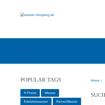
Filterwechsel
Armaturen
BEHÄLTER
VitaJuwel®
Ersatzteile
POPULAR TAGS
Home
H.Preiss
Wasser
SUC
Edelsteinwasser
ReinesWasser