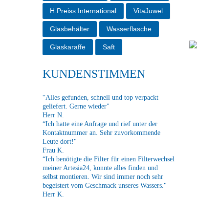
H.Preiss International
VitaJuwel
Glasbehälter
Wasserflasche
Glaskaraffe
Saft
KUNDENSTIMMEN
“Alles gefunden, schnell und top verpackt
geliefert. Gerne wieder"
Herr N.
“Ich hatte eine Anfrage und rief unter der
Kontaktnummer an. Sehr zuvorkommende
Leute dort!"
Frau K.
“Ich benötigte die Filter für einen Filterwechsel
meiner Artesia24, konnte alles finden und
selbst montieren. Wir sind immer noch sehr
begeistert vom Geschmack unseres Wassers."
Herr K.