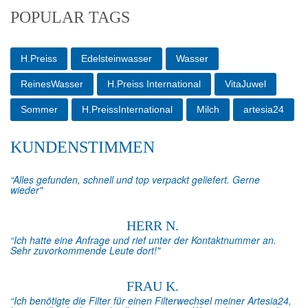
POPULAR TAGS
H.Preiss
Edelsteinwasser
Wasser
ReinesWasser
H.Preiss International
VitaJuwel
Sommer
H.PreissInternational
Milch
artesia24
KUNDENSTIMMEN
“Alles gefunden, schnell und top verpackt geliefert. Gerne
wieder"
HERR N.
“Ich hatte eine Anfrage und rief unter der Kontaktnummer an.
Sehr zuvorkommende Leute dort!"
FRAU K.
“Ich benötigte die Filter für einen Filterwechsel meiner Artesia24,