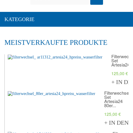
KATEGORIE
MEISTVERKAUFTE PRODUKTE
Filterwechs
Set
Artesia24..
125,00 €
+ IN D
Filterwechsel-
Set
Artesia24
80er...
125,00 €
+ IN DEN