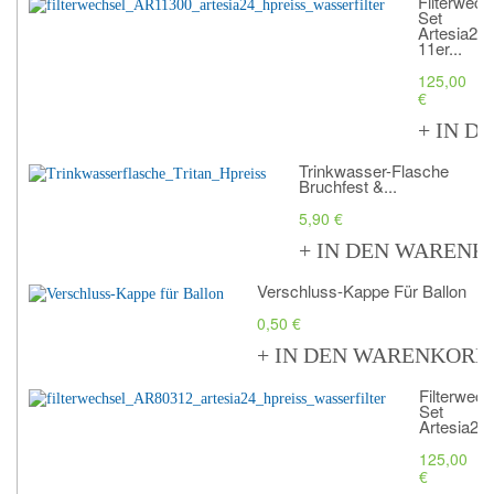
Filterwech
Set
Artesia24
11er...
125,00
€
+ IN 
Trinkwasser-Flasche
Bruchfest &...
5,90 €
+ IN DEN WARENK
Verschluss-Kappe Für Ballon
0,50 €
+ IN DEN WARENKORB
Filterwech
Set
Artesia24..
125,00
€