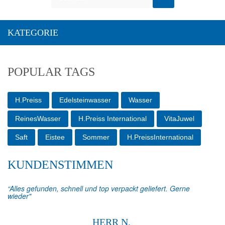
KATEGORIE
POPULAR TAGS
H.Preiss
Edelsteinwasser
Wasser
ReinesWasser
H.Preiss International
VitaJuwel
Saft
Eistee
Sommer
H.PreissInternational
KUNDENSTIMMEN
“Alles gefunden, schnell und top verpackt geliefert. Gerne
wieder"
HERR N.