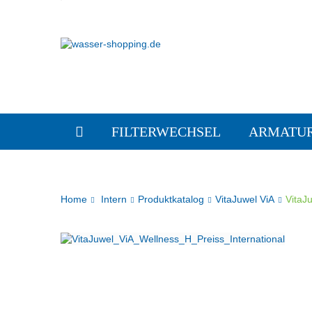
FILTERWECHSEL
ARMATU
Home
Intern
Produktkatalog
VitaJuwel ViA
VitaJ