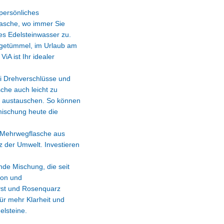
 persönliches
asche, wo immer Sie
hes Edelsteinwasser zu.
tgetümmel, im Urlaub am
A ist Ihr idealer
wei Drehverschlüsse und
sche auch leicht zu
ig austauschen. So können
mischung heute die
e Mehrwegflasche aus
z der Umwelt. Investieren
nde Mischung, die seit
ion und
yst und Rosenquarz
für mehr Klarheit und
elsteine.