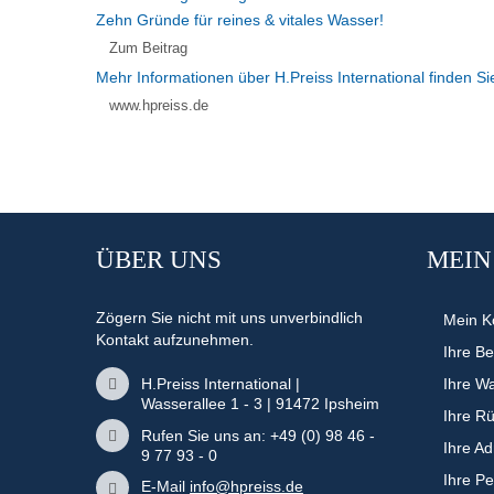
Zehn Gründe für reines & vitales Wasser!
Zum Beitrag
Mehr Informationen über H.Preiss International finden Si
www.hpreiss.de
ÜBER UNS
MEIN
Zögern Sie nicht mit uns unverbindlich
Mein K
Kontakt aufzunehmen.
Ihre Be
H.Preiss International |
Ihre W
Wasserallee 1 - 3 | 91472 Ipsheim
Ihre R
Rufen Sie uns an: +49 (0) 98 46 -
Ihre A
9 77 93 - 0
Ihre P
E-Mail
info@hpreiss.de