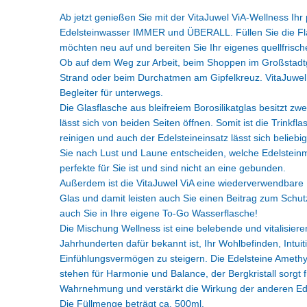
Ab jetzt genießen Sie mit der VitaJuwel ViA-Wellness Ihr
Edelsteinwasser IMMER und ÜBERALL. Füllen Sie die Fl
möchten neu auf und bereiten Sie Ihr eigenes quellfrisc
Ob auf dem Weg zur Arbeit, beim Shoppen im Großstad
Strand oder beim Durchatmen am Gipfelkreuz. VitaJuwel Vi
Begleiter für unterwegs.
Die Glasflasche aus bleifreiem Borosilikatglas besitzt z
lässt sich von beiden Seiten öffnen. Somit ist die Trinkfla
reinigen und auch der Edelsteineinsatz lässt sich belieb
Sie nach Lust und Laune entscheiden, welche Edelstein
perfekte für Sie ist und sind nicht an eine gebunden.
Außerdem ist die VitaJuwel ViA eine wiederverwendbar
Glas und damit leisten auch Sie einen Beitrag zum Schut
auch Sie in Ihre eigene To-Go Wasserflasche!
Die Mischung Wellness ist eine belebende und vitalisiere
Jahrhunderten dafür bekannt ist, Ihr Wohlbefinden, Intuit
Einfühlungsvermögen zu steigern. Die Edelsteine Ameth
stehen für Harmonie und Balance, der Bergkristall sorgt 
Wahrnehmung und verstärkt die Wirkung der anderen Ed
Die Füllmenge beträgt ca. 500ml.