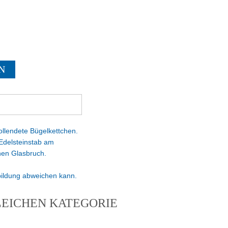
N
llendete Bügelkettchen.
n Edelsteinstab am
chen Glasbruch.
bbildung abweichen kann.
LEICHEN KATEGORIE