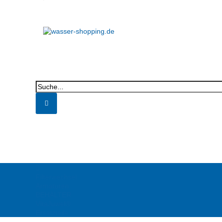
Filterwechsel
Armaturen
BEHÄLTER
VitaJuwel®
Ersatzteile