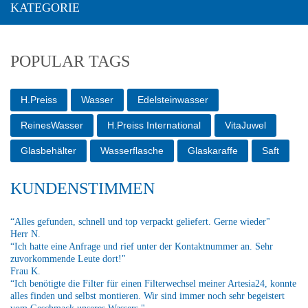
KATEGORIE
POPULAR TAGS
H.Preiss
Wasser
Edelsteinwasser
ReinesWasser
H.Preiss International
VitaJuwel
Glasbehälter
Wasserflasche
Glaskaraffe
Saft
KUNDENSTIMMEN
“Alles gefunden, schnell und top verpackt geliefert. Gerne wieder"
Herr N.
“Ich hatte eine Anfrage und rief unter der Kontaktnummer an. Sehr
zuvorkommende Leute dort!"
Frau K.
“Ich benötigte die Filter für einen Filterwechsel meiner Artesia24, konnte
alles finden und selbst montieren. Wir sind immer noch sehr begeistert